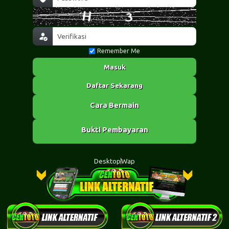
Remember Me
Masuk
Daftar Sekarang
Cara Bermain
Bukti Pembayaran
Desktop
Wap