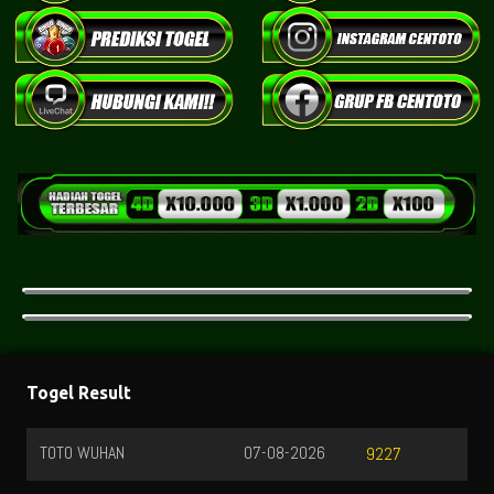
Togel Result
TOTO WUHAN
07-08-2026
9227