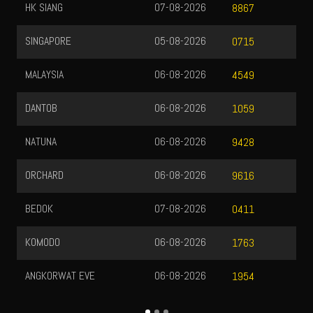
HK SIANG
07-08-2026
8867
SINGAPORE
05-08-2026
0715
MALAYSIA
06-08-2026
4549
DANTOB
06-08-2026
1059
NATUNA
06-08-2026
9428
ORCHARD
06-08-2026
9616
BEDOK
07-08-2026
0411
KOMODO
06-08-2026
1763
ANGKORWAT EVE
06-08-2026
1954