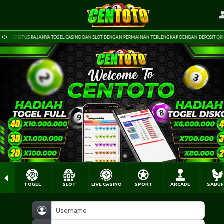
OTO SITUS RAJANYA TOGEL CASINO DAN SLOT DENGAN PERMAINAN TERLENGKAP DENGAN DEPOSIT QRIS 1 
TOGEL
SLOT
LIVE CASINO
SPORT
ARCADE
SABU