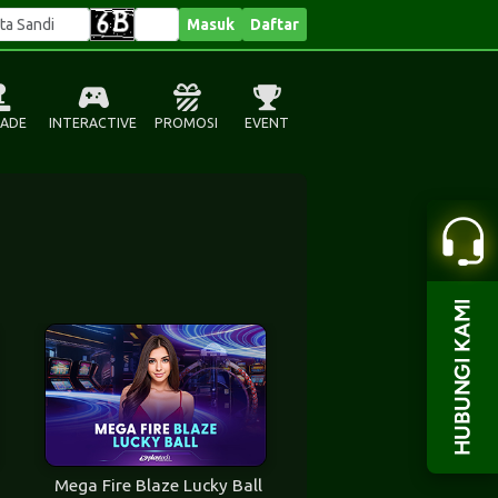
 1 DETIK LANGSUNG PROSES
SELAMAT DATANG DI CENTOTO SITUS RA
Masuk
Daftar
ADE
INTERACTIVE
PROMOSI
EVENT
Mega Fire Blaze Lucky Ball