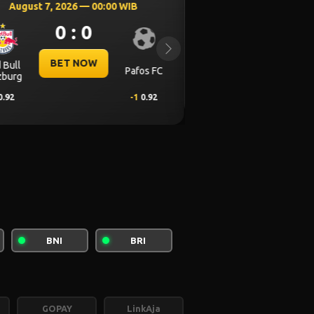
August 7, 2026 — 00:00 WIB
0 : 0
Next
BET NOW
Hradec
Besiktas
alove
25
-0.81
0.25
0.65
BNI
BRI
GOPAY
LinkAja