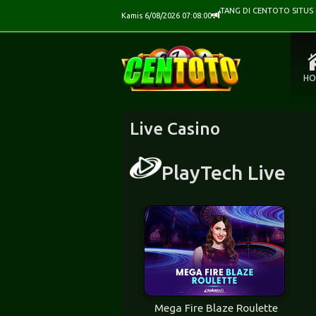
SELAMAT DATANG DI CENTOTO SITUS RAJANY
Kamis 6/08/2026 07:08:01
HO
Live Casino
PlayTech Live
Mega Fire Blaze Roulette