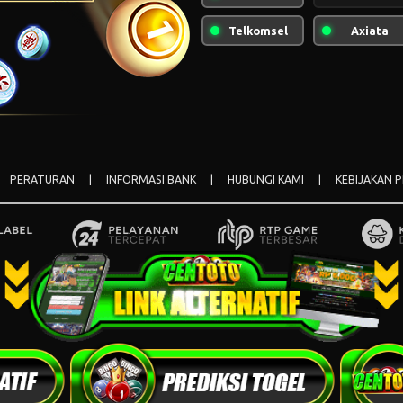
Telkomsel
Axiata
PERATURAN
|
INFORMASI BANK
|
HUBUNGI KAMI
|
KEBIJAKAN P