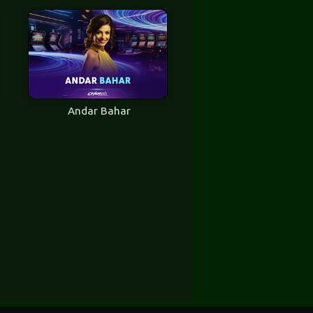
Andar Bahar