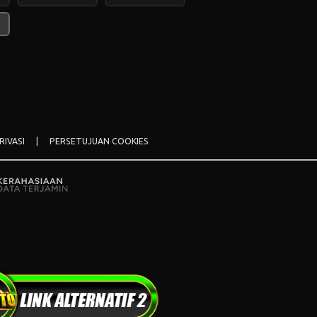
RIVASI
|
PERSETUJUAN COOKIES