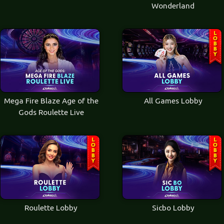
Wonderland
Mega Fire Blaze Age of the
All Games Lobby
Gods Roulette Live
Roulette Lobby
Sicbo Lobby