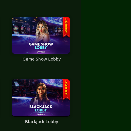
Game Show Lobby
Blackjack Lobby